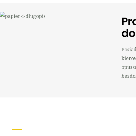
Pr
do
Posiad
kiero
opusz
bezdo