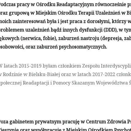
Podczas pracy w Ośrodku Readaptacyjnym równocześnie p
oraz grupową w Miejskim Ośrodku Terapii Uzależnień w Bi
oich zainteresowań była i jest praca z dorosłymi, którzy 
problemem uzależnień bądź innych dysfunkcji (DDD), w ty
ękowych (nerwica, fobie), zaburzeń nastroju (depresja, z
osobowości, oraz zaburzeń psychosomatycznych.
W latach 2015-2019 byłam członkiem Zespołu Interdyscypl
w Rodzinie w Bielsku-Białej oraz w latach 2017-2022 czło
Społecznej Readaptacji i Pomocy Skazanym Województwa Ś
Poza gabinetem prywatnym pracuję w Centrum Zdrowia Psy
ieszynie oraz współpracuję z Miejskim Ośrodkiem Psychote