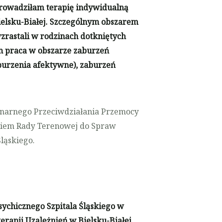
rowadziłam terapię indywidualną
elsku-Białej. Szczególnym obszarem
wzrastali w rodzinach dotkniętych
m praca w obszarze zaburzeń
aburzenia afektywne), zaburzeń
inarnego Przeciwdziałania Przemocy
nkiem Rady Terenowej do Spraw
ląskiego.
chicznego Szpitala Śląskiego w
rapii Uzależnień w Bielsku-Białej.